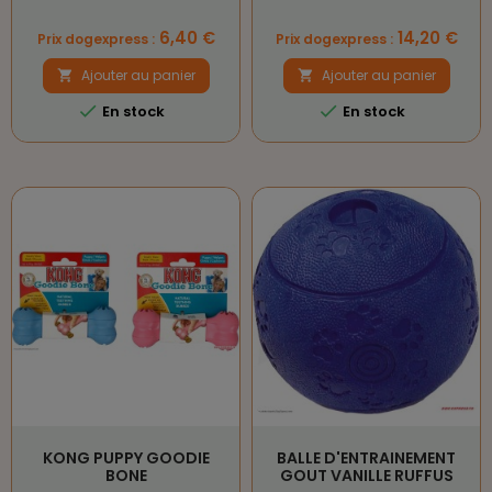
Prix
Prix
6,40 €
14,20 €
Prix dogexpress :
Prix dogexpress :
Ajouter au panier
Ajouter au panier




En stock
En stock
KONG PUPPY GOODIE
BALLE D'ENTRAINEMENT
BONE
GOUT VANILLE RUFFUS