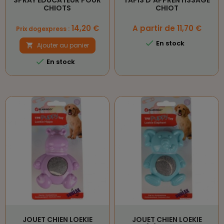
SPRAY EDUCATEUR POUR
TAPIS D'APPRENTISSAGE
CHIOTS
CHIOT
Prix
Prix
14,20 €
A partir de 11,70 €
Prix dogexpress :

En stock
Ajouter au panier


En stock
JOUET CHIEN LOEKIE
JOUET CHIEN LOEKIE