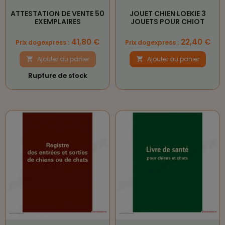
ATTESTATION DE VENTE 50
JOUET CHIEN LOEKIE 3
EXEMPLAIRES
JOUETS POUR CHIOT
Prix
Prix
41,80 €
22,40 €
Prix dogexpress :
Prix dogexpress :
Ajouter au panier
Ajouter au panier


Rupture de stock