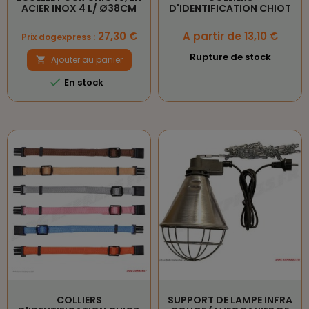
ACIER INOX 4 L/ Ø38CM
D'IDENTIFICATION CHIOT
Prix
Prix
27,30 €
A partir de 13,10 €
Prix dogexpress :
Rupture de stock
Ajouter au panier


En stock
COLLIERS
SUPPORT DE LAMPE INFRA