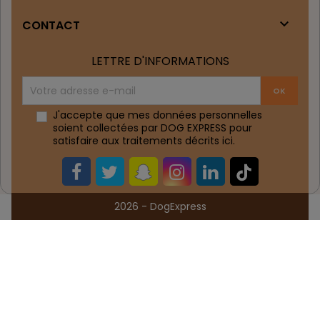

CONTACT
LETTRE D'INFORMATIONS
J'accepte que mes données personnelles
soient collectées par DOG EXPRESS pour
satisfaire aux traitements décrits
ici
.
2026 - DogExpress