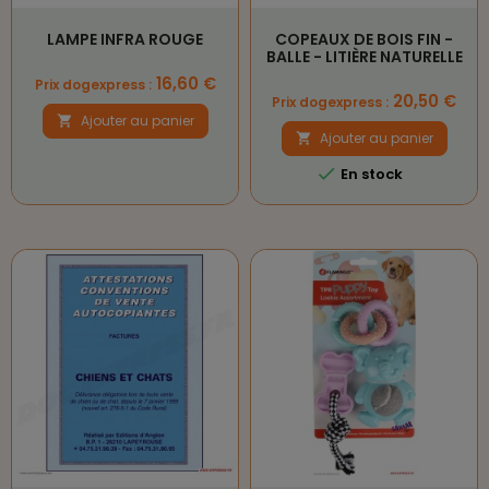
LAMPE INFRA ROUGE
COPEAUX DE BOIS FIN -
BALLE - LITIÈRE NATURELLE
Prix
16,60 €
Prix dogexpress :
Prix
20,50 €
Prix dogexpress :
Ajouter au panier

Ajouter au panier


En stock