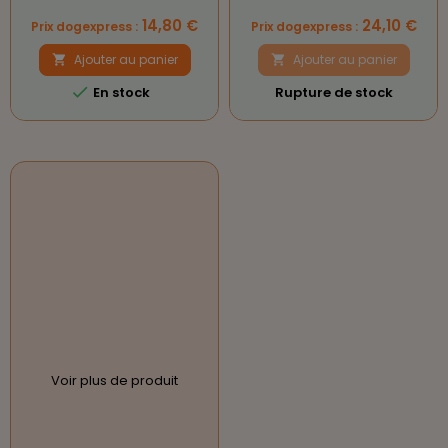
Prix
Prix
14,80 €
24,10 €
Prix dogexpress :
Prix dogexpress :
Ajouter au panier
Ajouter au panier



En stock
Rupture de stock
Voir plus de produit