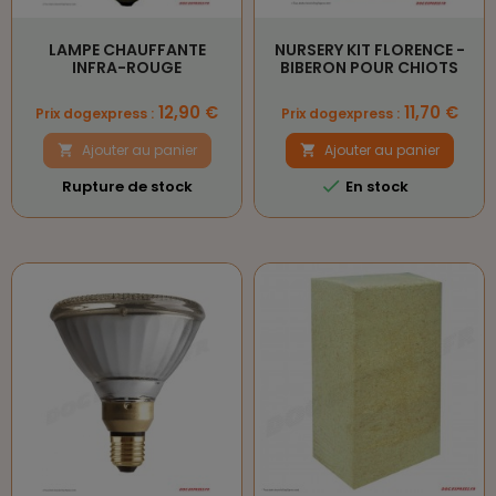
LAMPE CHAUFFANTE
NURSERY KIT FLORENCE -
INFRA-ROUGE
BIBERON POUR CHIOTS
Prix
Prix
12,90 €
11,70 €
Prix dogexpress :
Prix dogexpress :
Ajouter au panier
Ajouter au panier



Rupture de stock
En stock