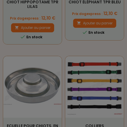
CHIOT HIPPOPOTAME TPR
CHIOT ÉLÉPHANT TPR BLEU
LILAS
Prix
12,10 €
Prix dogexpress :
Prix
12,10 €
Prix dogexpress :
Ajouter au panier

Ajouter au panier


En stock

En stock
ECUELLE POUR CHIOTS, EN
COLLIERS