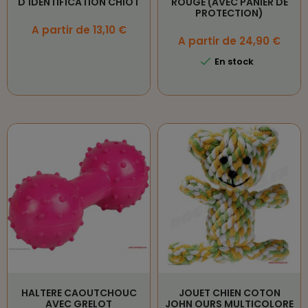
D'IDENTIFICATION CHIOT
ROUGE (AVEC PANIER DE
PROTECTION)
Prix
A partir de 13,10 €
Prix
A partir de 24,90 €

En stock
HALTERE CAOUTCHOUC
JOUET CHIEN COTON
AVEC GRELOT
JOHN OURS MULTICOLORE