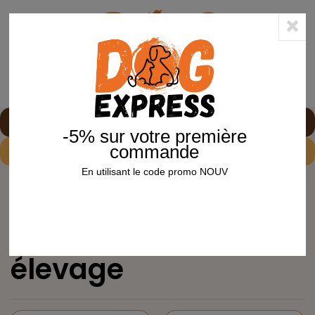
0
shopping_cart


-5% sur votre première
commande
-5%
sur votre première commande avec le code
NOUV
En utilisant le code promo NOUV
Accueil
Chien
Spécial chiot & élevage
SPÉCIAL CHIOT & ÉLEVAGE
Spécial chiot &
élevage