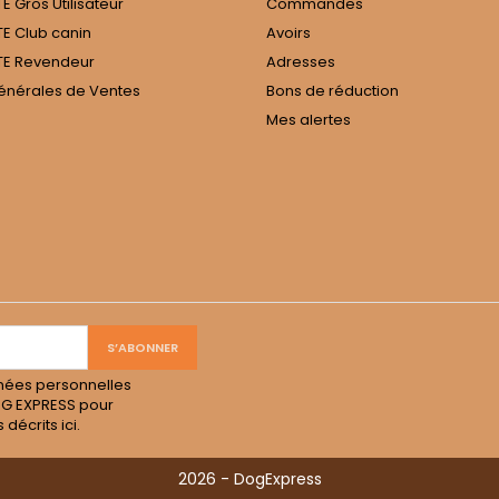
 Gros Utilisateur
Commandes
E Club canin
Avoirs
E Revendeur
Adresses
énérales de Ventes
Bons de réduction
Mes alertes
nées personnelles
OG EXPRESS pour
s décrits
ici
.
2026 - DogExpress