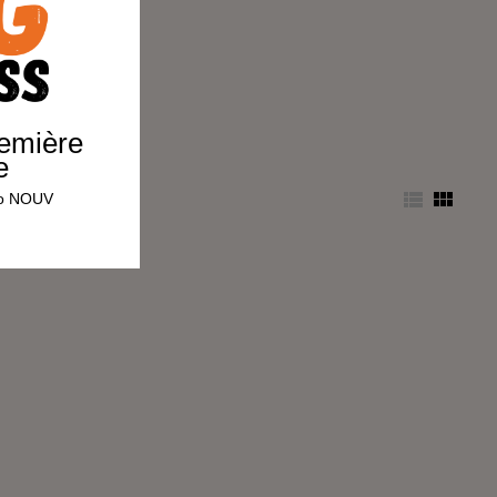
remière
e


omo NOUV