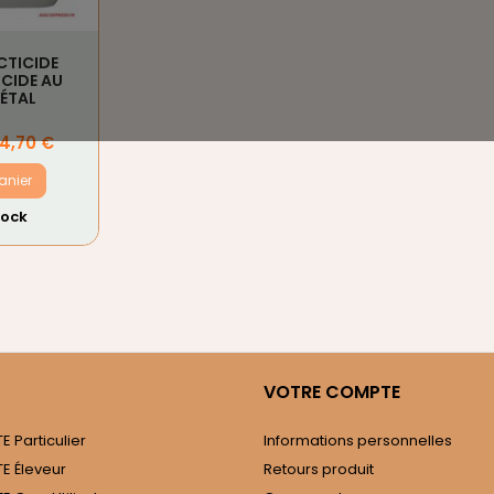
CTICIDE
ICIDE AU
ÉTAL
4,70 €
anier
tock
VOTRE COMPTE
 Particulier
Informations personnelles
E Éleveur
Retours produit