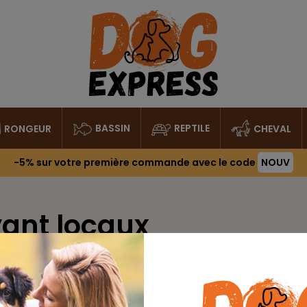
BASSIN
REPTILE
RONGEUR
CHEVAL
-5%
sur votre première commande avec le code
NOUV
yant locaux