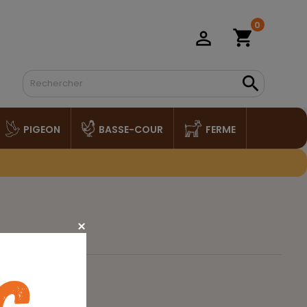
0
shopping_cart
person_outline

PIGEON
BASSE-COUR
FERME