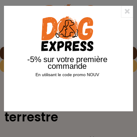
0
shopping_cart


-5% sur votre première
commande
-5%
sur votre première commande avec le code
NOUV
En utilisant le code promo NOUV
Accueil
Reptile
Univers TORTUE
Alimentation tortue terrestre
ALIMENTATION TORTUE TERRESTRE
Alimentation tortue
terrestre