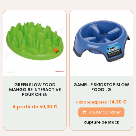
GREEN SLOW FOOD
GAMELLE SKIDSTOP SLOW
MANGOIRE INTERACTIVE
FOOD LG
POUR CHIEN
Prix
14,30 €
Prix dogexpress :
Prix
A partir de 50,30 €
Ajouter au panier

Rupture de stock