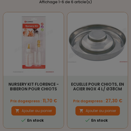
Affichage 1-6 de 6 article(s)
NURSERY KIT FLORENCE -
ECUELLE POUR CHIOTS, EN
BIBERON POUR CHIOTS
ACIER INOX 4 L/ Ø38CM
Prix
Prix
11,70 €
27,30 €
Prix dogexpress :
Prix dogexpress :
Ajouter au panier
Ajouter au panier




En stock
En stock