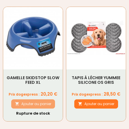
GAMELLE SKIDSTOP SLOW
TAPIS À LÉCHER YUMMEE
FEED XL
SILICONE OS GRIS
Prix
Prix
20,20 €
28,50 €
Prix dogexpress :
Prix dogexpress :
Ajouter au panier
Ajouter au panier


Rupture de stock