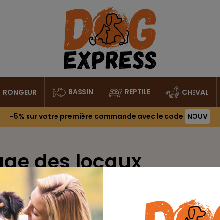
BASSIN
REPTILE
RONGEUR
CHEVAL
-5%
sur votre première commande avec le code
NOUV
age des locaux