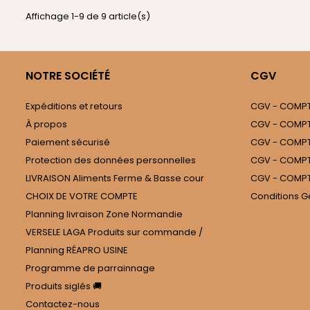
Affichage 1-9 de 9 article(s)
NOTRE SOCIÉTÉ
CGV
Expéditions et retours
CGV - COMPTE
À propos
CGV - COMPT
Paiement sécurisé
CGV - COMPTE
Protection des données personnelles
CGV - COMPT
LIVRAISON Aliments Ferme & Basse cour
CGV - COMPT
CHOIX DE VOTRE COMPTE
Conditions G
Planning livraison Zone Normandie
VERSELE LAGA Produits sur commande /
Planning RÉAPRO USINE
Programme de parrainnage
Produits siglés 🚚
Contactez-nous