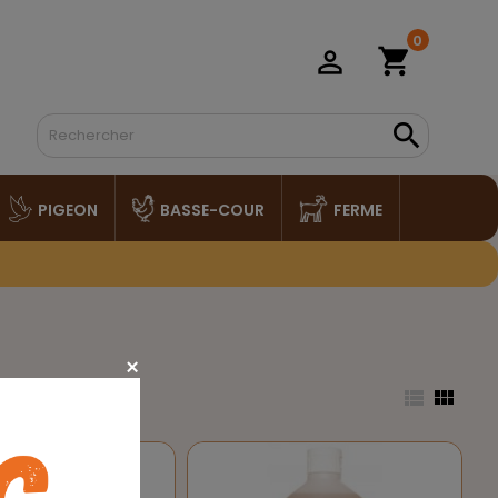
0
shopping_cart
person_outline

PIGEON
BASSE-COUR
FERME

