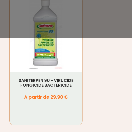
SANITERPEN 90 - VIRUCIDE
FONGICIDE BACTÉRICIDE
Prix
A partir de 29,90 €