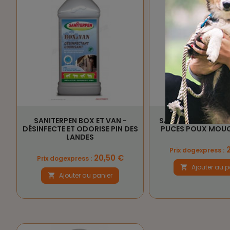
SANITERPEN BOX ET VAN -
SANITERPEN INSECT
DÉSINFECTE ET ODORISE PIN DES
PUCES POUX MOUC
LANDES
Prix
2
Prix dogexpress :
Prix
20,50 €
Prix dogexpress :
Ajouter au p

Ajouter au panier
