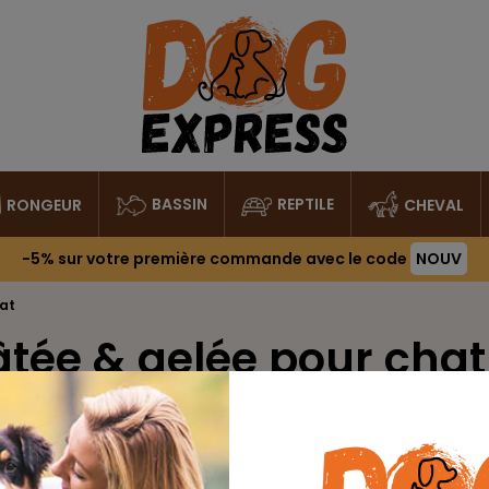
BASSIN
REPTILE
RONGEUR
CHEVAL
-5%
sur votre première commande avec le code
NOUV
hat
tée & gelée pour chat