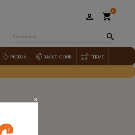
0
shopping_cart
person_outline

PIGEON
BASSE-COUR
FERME