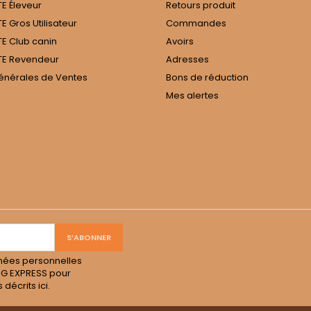
E Éleveur
Retours produit
 Gros Utilisateur
Commandes
E Club canin
Avoirs
E Revendeur
Adresses
énérales de Ventes
Bons de réduction
Mes alertes
nées personnelles
OG EXPRESS pour
s décrits
ici
.