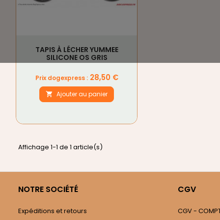
TAPIS À LÉCHER YUMMEE
SILICONE OS GRIS
Prix
28,50 €
Prix dogexpress :
Ajouter au panier

Affichage 1-1 de 1 article(s)
NOTRE SOCIÉTÉ
CGV
Expéditions et retours
CGV - COMPTE