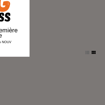
remière
e
omo NOUV

