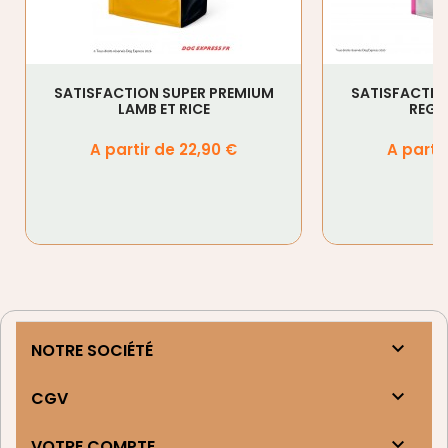
SATISFACTION SUPER PREMIUM
SATISFACTIO
LAMB ET RICE
REGU
Prix
Prix
A partir de 22,90 €
A parti

NOTRE SOCIÉTÉ

CGV

VOTRE COMPTE