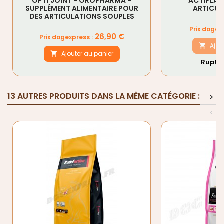
OPTI JOINT - OROPHARMA -
ACTIPLANT
SUPPLÉMENT ALIMENTAIRE POUR
ARTICUL
DES ARTICULATIONS SOUPLES
Prix
Prix dogexp
Prix
26,90 €
Prix dogexpress :
Ajou

Ajouter au panier

Ruptur
13 AUTRES PRODUITS DANS LA MÊME CATÉGORIE :
>
<