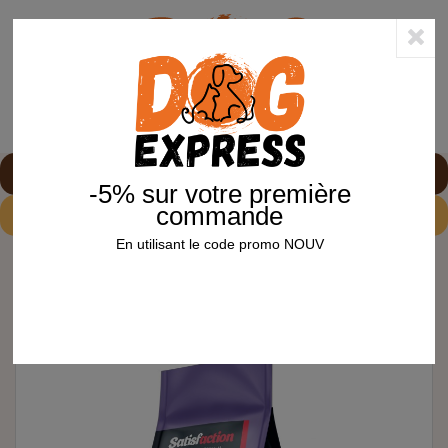
0
shopping_cart


-5% sur votre première
commande
-5%
sur votre première commande avec le code
NOUV
En utilisant le code promo NOUV
Accueil
Chien
Croquettes chien
SATISFACTION Super Premium
SATISFACTION SUPER PREMIUM Senior