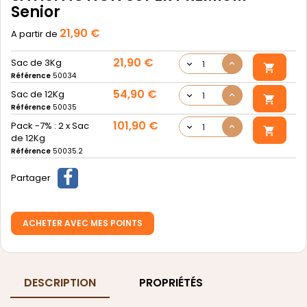
Senior
21,90 €
Prix
A partir de
21,90 €
Sac de 3Kg

Référence
50034
54,90 €
Sac de 12Kg

Référence
50035
101,90 €
Pack -7% : 2 x Sac

de 12Kg
Référence
50035.2
Partager
ACHETER AVEC MES POINTS
DESCRIPTION
PROPRIÉTÉS