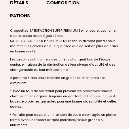
DÉTAILS
COMPOSITION
RATIONS
Croquettes SATISFACTION SUPER PREMIUM Senior poulet pour chien
adulte toutes races
â
g
é
e +7ans.
SATISFACTION SUPER PREMIUM SENIOR est un aliment parfait pour
maintenir les chiens de quelque race que ce soit de plus de 7 ans
en bonne sant
é
.
’
Les besoins nutritionnels des chiens changent lors de l
é
tape
’
senior, en raison de la diminution de leur niveau d
activit
é
et des
changements de leur m
é
tabolisme.
À
partir de 8 ans, leurs besoins en graisses et en prot
é
ines
diminuent.
•
Avec un taux de sel r
é
duit pour pr
é
venir les probl
è
mes r
é
naux
chez les chiens
â
g
é
es. Toujours en gardant un formule unique: A
base de prot
é
ines animales pour une bonne digestibilit
é
et selles
saines.
•
Parfaits pour assurer un maintien de votre chien
â
g
é
e en pleine
forme avec un rapport adapt
é
prot
é
ines/teneur grasse &
nutriments