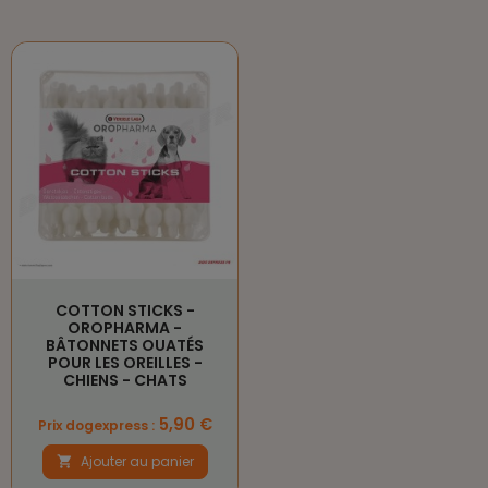
COTTON STICKS -
OROPHARMA -
BÂTONNETS OUATÉS
POUR LES OREILLES -
CHIENS - CHATS
Prix
5,90 €
Prix dogexpress :
Ajouter au panier
