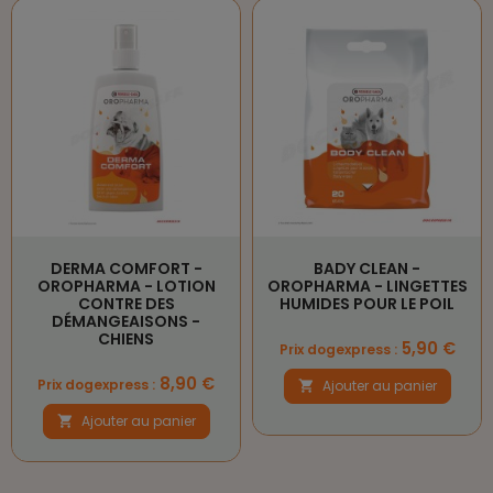
DERMA COMFORT -
BADY CLEAN -
OROPHARMA - LOTION
OROPHARMA - LINGETTES
CONTRE DES
HUMIDES POUR LE POIL
DÉMANGEAISONS -
CHIENS
Prix
5,90 €
Prix dogexpress :
Prix
8,90 €
Prix dogexpress :
Ajouter au panier

Ajouter au panier
