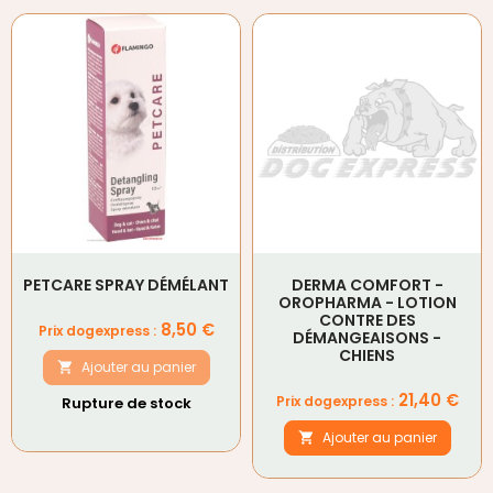
PETCARE SPRAY DÉMÉLANT
DERMA COMFORT -
OROPHARMA - LOTION
CONTRE DES
Prix
8,50 €
Prix dogexpress :
DÉMANGEAISONS -
CHIENS
Ajouter au panier

Prix
21,40 €
Prix dogexpress :
Rupture de stock
Ajouter au panier
