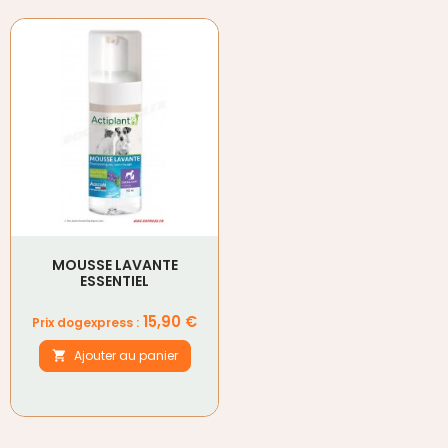
MOUSSE LAVANTE
ESSENTIEL
Prix
15,90 €
Prix dogexpress :
Ajouter au panier
