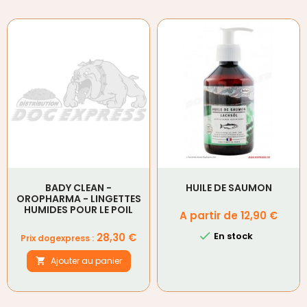
BADY CLEAN -
HUILE DE SAUMON
OROPHARMA - LINGETTES
HUMIDES POUR LE POIL
Prix
A partir de 12,90 €

Prix
En stock
28,30 €
Prix dogexpress :
Ajouter au panier
