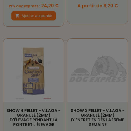
Prix
Prix
24,20 €
A partir de 9,20 €
Prix dogexpress :
Ajouter au panier

SHOW 4 PELLET - V.LAGA -
SHOW 3 PELLET - V.LAGA -
GRANULÉ (2MM)
GRANULÉ (2MM)
D'ÉLEVAGE PENDANT LA
D'ENTRETIEN DÈS LA 13ÈME
PONTE ET L'ÉLEVAGE
SEMAINE