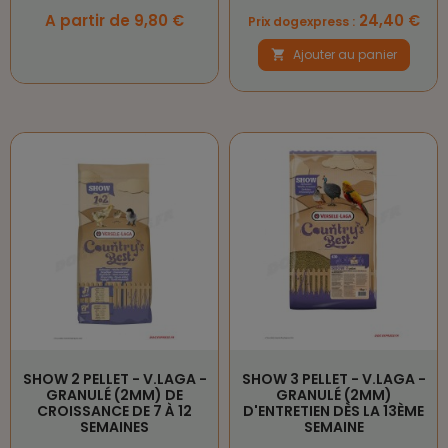
Prix
Prix
A partir de 9,80 €
24,40 €
Prix dogexpress :
Ajouter au panier

SHOW 2 PELLET - V.LAGA -
SHOW 3 PELLET - V.LAGA -
GRANULÉ (2MM) DE
GRANULÉ (2MM)
CROISSANCE DE 7 À 12
D'ENTRETIEN DÈS LA 13ÈME
SEMAINES
SEMAINE