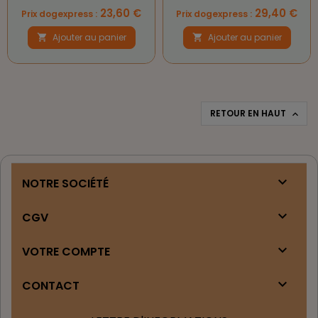
Prix
Prix
23,60 €
29,40 €
Prix dogexpress :
Prix dogexpress :
Ajouter au panier
Ajouter au panier


RETOUR EN HAUT


NOTRE SOCIÉTÉ

CGV

VOTRE COMPTE

CONTACT