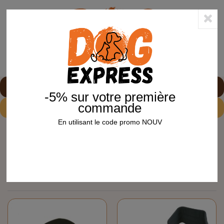
0
shopping_cart


-5% sur votre première
commande
-5%
sur votre première commande avec le code
NOUV
En utilisant le code promo NOUV
Accueil
Chien
Canicross sport
CANICROSS SPORT
Canicross sport