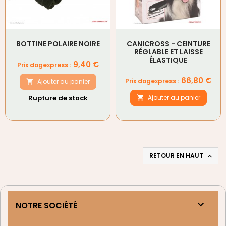
BOTTINE POLAIRE NOIRE
CANICROSS - CEINTURE
RÉGLABLE ET LAISSE
ÉLASTIQUE
Prix
9,40 €
Prix dogexpress :
Prix
66,80 €
Prix dogexpress :
Ajouter au panier

Rupture de stock
Ajouter au panier

RETOUR EN HAUT


NOTRE SOCIÉTÉ