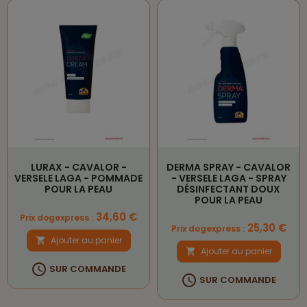
LURAX - CAVALOR -
DERMA SPRAY - CAVALOR
VERSELE LAGA - POMMADE
- VERSELE LAGA - SPRAY
POUR LA PEAU
DÉSINFECTANT DOUX
POUR LA PEAU
Prix
34,60 €
Prix dogexpress :
Prix
25,30 €
Prix dogexpress :
Ajouter au panier

Ajouter au panier


SUR COMMANDE

SUR COMMANDE