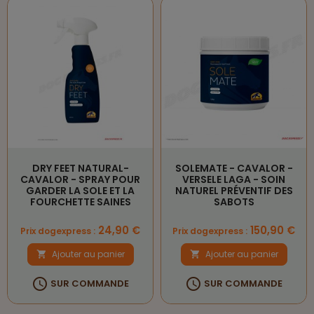
DRY FEET NATURAL-
SOLEMATE - CAVALOR -
CAVALOR - SPRAY POUR
VERSELE LAGA - SOIN
GARDER LA SOLE ET LA
NATUREL PRÉVENTIF DES
FOURCHETTE SAINES
SABOTS
Prix
Prix
24,90 €
150,90 €
Prix dogexpress :
Prix dogexpress :
Ajouter au panier
Ajouter au panier




SUR COMMANDE
SUR COMMANDE