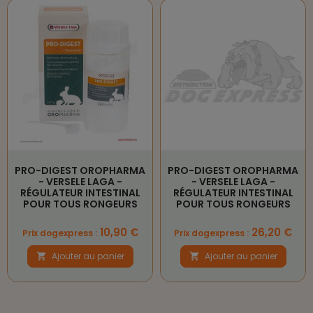
PRO-DIGEST OROPHARMA
PRO-DIGEST OROPHARMA
- VERSELE LAGA -
- VERSELE LAGA -
RÉGULATEUR INTESTINAL
RÉGULATEUR INTESTINAL
POUR TOUS RONGEURS
POUR TOUS RONGEURS
Prix
Prix
10,90 €
26,20 €
Prix dogexpress :
Prix dogexpress :
Ajouter au panier
Ajouter au panier

