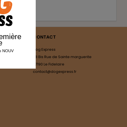
remière
CONTACT
e
Dog Express
omo NOUV
28 Bis Rue de Sainte marguerite
27190 Le Fidelaire
contact@dogexpress.fr