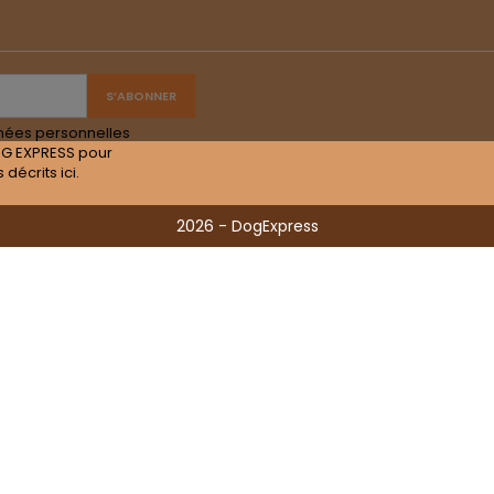
nées personnelles
OG EXPRESS pour
s décrits
ici
.
2026 - DogExpress