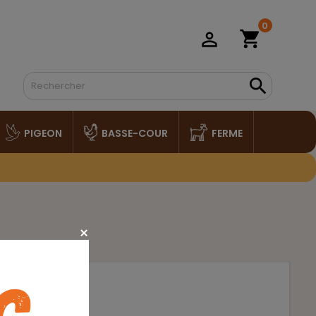
0
shopping_cart
person_outline

PIGEON
BASSE-COUR
FERME