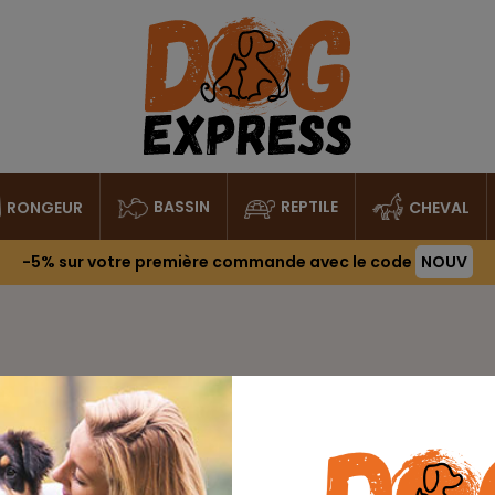
BASSIN
REPTILE
RONGEUR
CHEVAL
-5%
sur votre première commande avec le code
NOUV