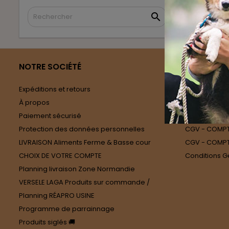

NOTRE SOCIÉTÉ
CGV
Expéditions et retours
CGV - COMPTE
À propos
CGV - COMPT
Paiement sécurisé
CGV - COMPTE
Protection des données personnelles
CGV - COMPT
LIVRAISON Aliments Ferme & Basse cour
CGV - COMPT
CHOIX DE VOTRE COMPTE
Conditions G
Planning livraison Zone Normandie
VERSELE LAGA Produits sur commande /
Planning RÉAPRO USINE
Programme de parrainnage
Produits siglés 🚚