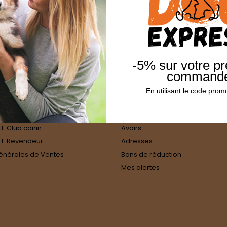
-5% sur votre p
VOTRE COMPTE
command
 Particulier
Informations personnelles
En utilisant le code pr
E Éleveur
Retours produit
 Gros Utilisateur
Commandes
E Club canin
Avoirs
E Revendeur
Adresses
énérales de Ventes
Bons de réduction
Mes alertes