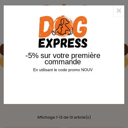
0
shopping_cart


-5% sur votre première
commande
-5%
sur votre première commande avec le code
NOUV
En utilisant le code promo NOUV
Accueil
Oiseaux
Oiseaux de la nature
Spécialités
SPÉCIALITÉS
Spécialités
Affichage 1-13 de 13 article(s)