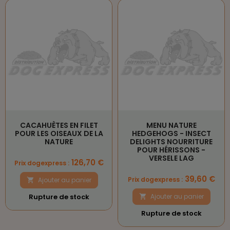
CACAHUÈTES EN FILET
MENU NATURE
POUR LES OISEAUX DE LA
HEDGEHOGS - INSECT
NATURE
DELIGHTS NOURRITURE
POUR HÉRISSONS -
VERSELE LAG
Prix
126,70 €
Prix dogexpress :
Prix
39,60 €
Prix dogexpress :
Ajouter au panier

Rupture de stock
Ajouter au panier

Rupture de stock