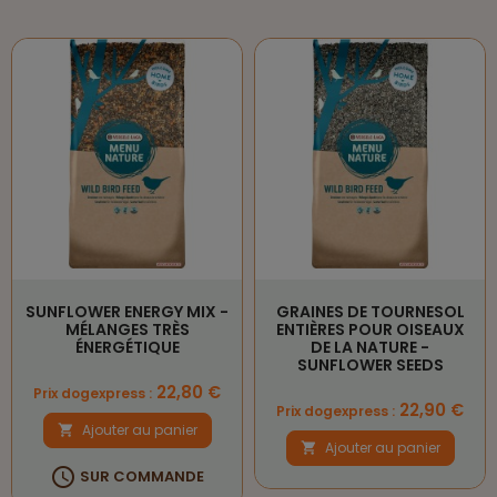
SUNFLOWER ENERGY MIX -
GRAINES DE TOURNESOL
MÉLANGES TRÈS
ENTIÈRES POUR OISEAUX
ÉNERGÉTIQUE
DE LA NATURE -
SUNFLOWER SEEDS
Prix
22,80 €
Prix dogexpress :
Prix
22,90 €
Prix dogexpress :
Ajouter au panier

Ajouter au panier


SUR COMMANDE