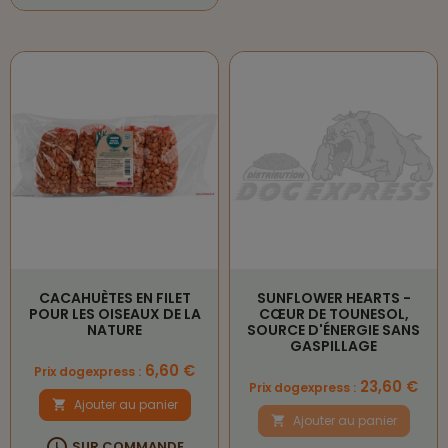
CACAHUÈTES EN FILET
SUNFLOWER HEARTS -
POUR LES OISEAUX DE LA
CŒUR DE TOUNESOL,
NATURE
SOURCE D'ÉNERGIE SANS
GASPILLAGE
Prix
6,60 €
Prix dogexpress :
Prix
23,60 €
Prix dogexpress :
Ajouter au panier

Ajouter au panier


SUR COMMANDE