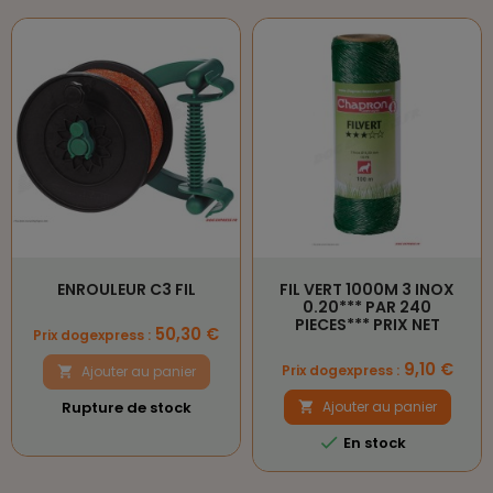
ENROULEUR C3 FIL
FIL VERT 1000M 3 INOX
0.20*** PAR 240
PIECES*** PRIX NET
Prix
50,30 €
Prix dogexpress :
Prix
9,10 €
Prix dogexpress :
Ajouter au panier

Rupture de stock
Ajouter au panier


En stock