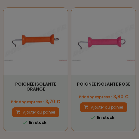
POIGNÉE ISOLANTE
POIGNÉE ISOLANTE ROSE
ORANGE
Prix
3,80 €
Prix dogexpress :
Prix
3,70 €
Prix dogexpress :
Ajouter au panier

Ajouter au panier


En stock

En stock