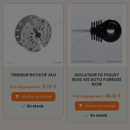
TENDEUR ROTATIF ALU
ISOLATEUR FIL PIQUET
BOIS VIS AUTO FOREUSE
NOIR
Prix
11,70 €
Prix dogexpress :
Prix
45,10 €
Prix dogexpress :
Ajouter au panier


En stock
Ajouter au panier


En stock