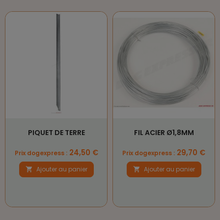
PIQUET DE TERRE
FIL ACIER Ø1,8MM
Prix
Prix
24,50 €
29,70 €
Prix dogexpress :
Prix dogexpress :
Ajouter au panier
Ajouter au panier

