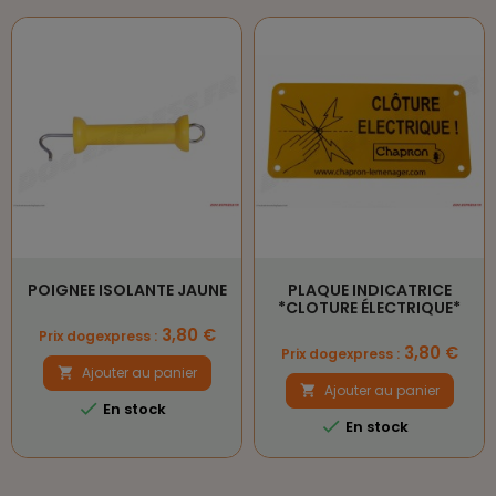
POIGNEE ISOLANTE JAUNE
PLAQUE INDICATRICE
*CLOTURE ÉLECTRIQUE*
Prix
3,80 €
Prix dogexpress :
Prix
3,80 €
Prix dogexpress :
Ajouter au panier

Ajouter au panier


En stock

En stock