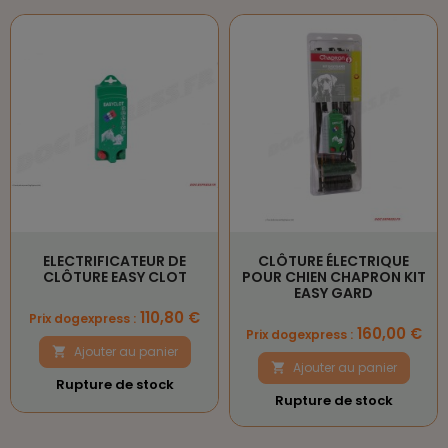
ELECTRIFICATEUR DE
CLÔTURE ÉLECTRIQUE
CLÔTURE EASY CLOT
POUR CHIEN CHAPRON KIT
EASY GARD
Prix
110,80 €
Prix dogexpress :
Prix
160,00 €
Prix dogexpress :
Ajouter au panier

Ajouter au panier

Rupture de stock
Rupture de stock