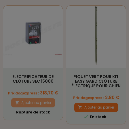
ELECTRIFICATEUR DE
PIQUET VERT POUR KIT
CLÔTURE SEC 15000
EASY GARD CLÔTURE
ÉLECTRIQUE POUR CHIEN
Prix
318,70 €
Prix dogexpress :
Prix
2,80 €
Prix dogexpress :
Ajouter au panier

Ajouter au panier

Rupture de stock

En stock