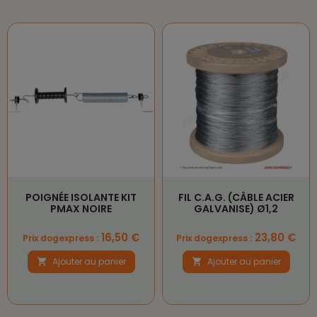
POIGNÉE ISOLANTE KIT
FIL C.A.G. (CÂBLE ACIER
PMAX NOIRE
GALVANISE) Ø1,2
Prix
Prix
16,50 €
23,80 €
Prix dogexpress :
Prix dogexpress :
Ajouter au panier
Ajouter au panier

