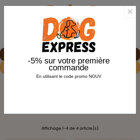
0
shopping_cart


-5% sur votre première
commande
-5%
sur votre première commande avec le code
NOUV
En utilisant le code promo NOUV
Accueil
Chat
Antiparasites, tiques, puces, vers
Vermifuge
VERMIFUGE
Vermifuge
Affichage 1-4 de 4 article(s)