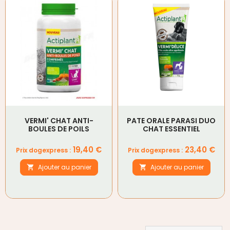
VERMI' CHAT ANTI-
PATE ORALE PARASI DUO
BOULES DE POILS
CHAT ESSENTIEL
Prix
Prix
19,40 €
23,40 €
Prix dogexpress :
Prix dogexpress :
Ajouter au panier
Ajouter au panier

