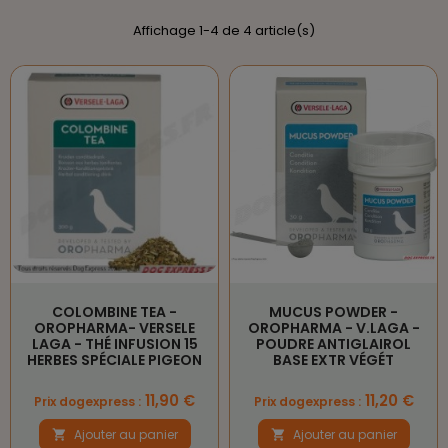
Affichage 1-4 de 4 article(s)
COLOMBINE TEA -
MUCUS POWDER -
OROPHARMA- VERSELE
OROPHARMA - V.LAGA -
LAGA - THÉ INFUSION 15
POUDRE ANTIGLAIROL
HERBES SPÉCIALE PIGEON
BASE EXTR VÉGÉT
Prix
Prix
11,90 €
11,20 €
Prix dogexpress :
Prix dogexpress :
Ajouter au panier
Ajouter au panier

