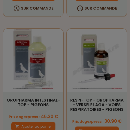


SUR COMMANDE
SUR COMMANDE
OROPHARMA INTESTINAL-
RESPI-TOP - OROPHARMA
TOP - PIGEONS
- VERSELE LAGA - VOIES
RESPIRATOIRES - PIGEONS
Prix
45,30 €
Prix dogexpress :
Prix
30,90 €
Prix dogexpress :
Ajouter au panier
