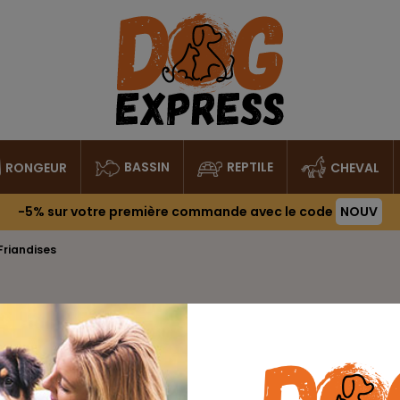
BASSIN
REPTILE
RONGEUR
CHEVAL
-5%
sur votre première commande avec le code
NOUV
Friandises