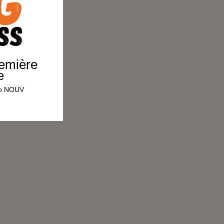
remière
e
omo NOUV