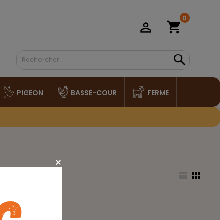
0
shopping_cart
person_outline

PIGEON
BASSE-COUR
FERME

