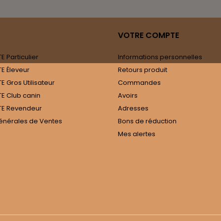
VOTRE COMPTE
 Particulier
Informations personnelles
E Éleveur
Retours produit
 Gros Utilisateur
Commandes
E Club canin
Avoirs
E Revendeur
Adresses
énérales de Ventes
Bons de réduction
Mes alertes