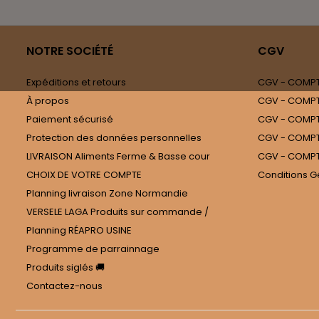
NOTRE SOCIÉTÉ
CGV
Expéditions et retours
CGV - COMPTE
À propos
CGV - COMPT
Paiement sécurisé
CGV - COMPTE
Protection des données personnelles
CGV - COMPT
LIVRAISON Aliments Ferme & Basse cour
CGV - COMPT
CHOIX DE VOTRE COMPTE
Conditions G
Planning livraison Zone Normandie
VERSELE LAGA Produits sur commande /
Planning RÉAPRO USINE
Programme de parrainnage
Produits siglés 🚚
Contactez-nous