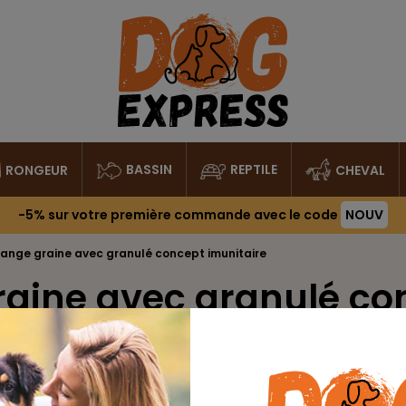
BASSIN
REPTILE
RONGEUR
CHEVAL
-5%
sur votre première commande avec le code
NOUV
lange graine avec granulé concept imunitaire
raine avec granulé co